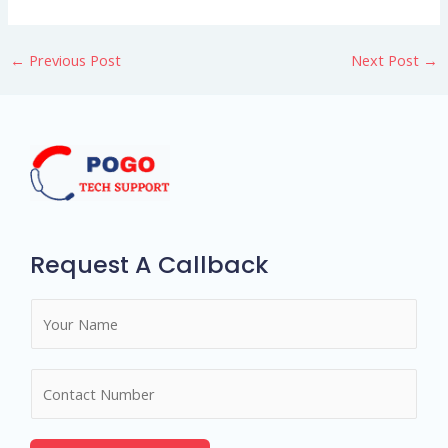
←
Previous Post
Next Post
→
Request A Callback
N
a
m
N
e
u
*
m