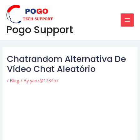
Skip
Post
MAI
to
navigation
MEN
content
Pogo Support
Chatrandom Alternativa De
Vídeo Chat Aleatório
/
Blog
/ By
yanz@123457