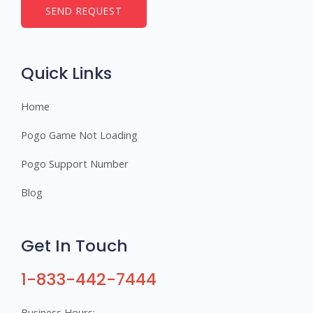
b
SEND REQUEST
e
r
s
Quick Links
Home
Pogo Game Not Loading
Pogo Support Number
Blog
Get In Touch
1-833-442-7444
Business Hours: