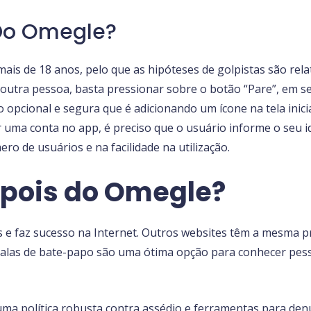
 Do Omegle?
ais de 18 anos, pelo que as hipóteses de golpistas são re
 outra pessoa, basta pressionar sobre o botão “Pare”, em
cional e segura que é adicionando um ícone na tela inicial
ar uma conta no app, é preciso que o usuário informe o seu 
ro de usuários e na facilidade na utilização.
epois do Omegle?
e faz sucesso na Internet. Outros websites têm a mesma p
salas de bate-papo são uma ótima opção para conhecer pess
i uma política robusta contra assédio e ferramentas para de