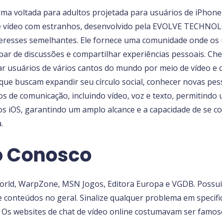
a voltada para adultos projetada para usuários de iPhone 
 de vídeo com estranhos, desenvolvido pela EVOLVE TECHNO
teresses semelhantes. Ele fornece uma comunidade onde os
cipar de discussões e compartilhar experiências pessoais. C
r usuários de vários cantos do mundo por meio de vídeo e ch
ue buscam expandir seu círculo social, conhecer novas pes
s de comunicação, incluindo vídeo, voz e texto, permitindo u
vos iOS, garantindo um amplo alcance e a capacidade de se 
.
o Conosco
orld, WarpZone, MSN Jogos, Editora Europa e VGDB. Possui
e conteúdos no geral. Sinalize qualquer problema em specifi
 Os websites de chat de vídeo online costumavam ser famos