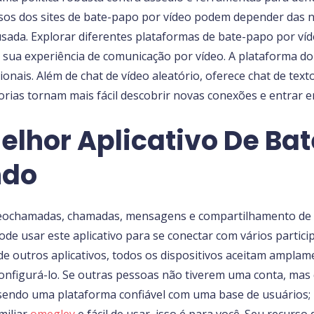
os dos sites de bate-papo por vídeo podem depender das nec
sada. Explorar diferentes plataformas de bate-papo por víde
 sua experiência de comunicação por vídeo. A plataforma do
ionais. Além de chat de vídeo aleatório, oferece chat de tex
rias tornam mais fácil descobrir novas conexões e entrar 
elhor Aplicativo De Ba
ndo
deochamadas, chamadas, mensagens e compartilhamento de a
de usar este aplicativo para se conectar com vários parti
de outros aplicativos, todos os dispositivos aceitam amplam
 configurá-lo. Se outras pessoas não tiverem uma conta, mas
sendo uma plataforma confiável com uma base de usuários; 
miliar
omegley
e fácil de usar, isso é para você. Seu recurs