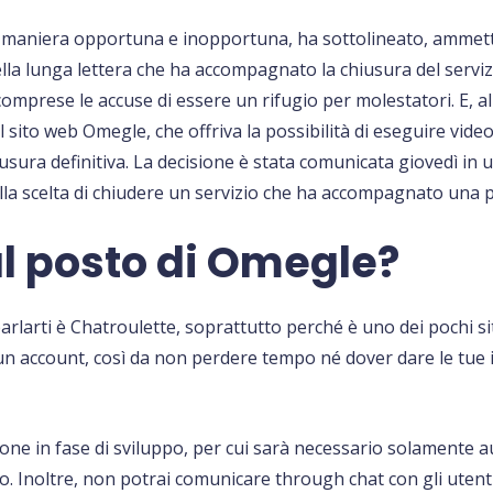
n maniera opportuna e inopportuna, ha sottolineato, ammett
lla lunga lettera che ha accompagnato la chiusura del servizio
omprese le accuse di essere un rifugio per molestatori. E, all
 il sito web Omegle, che offriva la possibilità di eseguire vid
usura definitiva. La decisione è stata comunicata giovedì in 
lla scelta di chiudere un servizio che ha accompagnato una p
al posto di Omegle?
o parlarti è Chatroulette, soprattutto perché è uno dei pochi
e un account, così da non perdere tempo né dover dare le tue i
one in fase di sviluppo, per cui sarà necessario solamente au
o. Inoltre, non potrai comunicare through chat con gli utenti