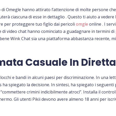
to di Omegle hanno attirato l’attenzione di molte persone ch
cuterà ciascuna di esse in dettaglio . Questo ti aiuto a veder
re per proteggere tuo figlio dai pericoli
omgle
online . I ser
di video chat hanno cominciato a guadagnare in termini di po
ene Wink Chat sia una piattaforma abbastanza recente, mira
mata Casuale In Dirett
locchi e bandi in alcuni paesi per discriminazione. In una let
ks ha spiegato la decisione. In sintesi, ha spiegato i seguen
ommettere crimini indicibilmente atroci”. Installa il controll
ermo. Gli utenti Pikii devono avere almeno 18 anni per iscriv