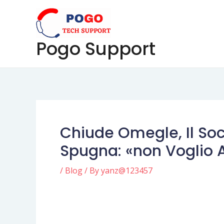
Skip
Post
to
navigation
content
Pogo Support
Chiude Omegle, Il Soc
Spugna: «non Voglio A
/
Blog
/ By
yanz@123457