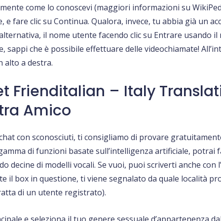
tamente come lo conoscevi (maggiori informazioni su WikiPed
e, e fare clic su Continua. Qualora, invece, tu abbia già un ac
n alternativa, il nome utente facendo clic su Entrare usando il
, sappi che è possibile effettuare delle videochiamate! All’int
n alto a destra.
 Frienditalian – Italy Translat
tra Amico
i chat con sconosciuti, ti consigliamo di provare gratuitamen
amma di funzioni basate sull’intelligenza artificiale, potrai 
do decine di modelli vocali. Se vuoi, puoi scriverti anche con l
 il box in questione, ti viene segnalato da quale località pro
ratta di un utente registrato).
incipale e seleziona il tuo genere sessuale d’appartenenza dal