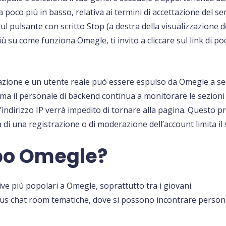
 poco più in basso, relativa ai termini di accettazione del ser
 sul pulsante con scritto Stop (a destra della visualizzazione
più su come funziona Omegle, ti invito a cliccare sul link di 
zione e un utente reale può essere espulso da Omegle a sec
, ma il personale di backend continua a monitorare le sezi
ato, l’indirizzo IP verrà impedito di tornare alla pagina. Ques
a di una registrazione o di moderazione dell’account limita i
po Omegle?
e più popolari a Omegle, soprattutto tra i giovani.
ous chat room tematiche, dove si possono incontrare persone 