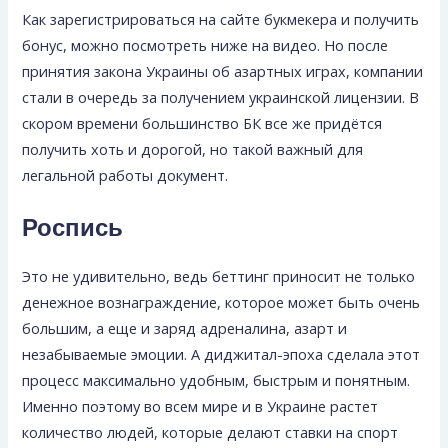
Как зарегистрироваться на сайте букмекера и получить
бонус, можно посмотреть ниже на видео. Но после
принятия закона Украины об азартных играх, компании
стали в очередь за получением украинской лицензии. В
скором времени большинство БК все же придётся
получить хоть и дорогой, но такой важный для
легальной работы документ.
Роспись
Это не удивительно, ведь беттинг приносит не только
денежное вознаграждение, которое может быть очень
большим, а еще и заряд адреналина, азарт и
незабываемые эмоции. А диджитал-эпоха сделала этот
процесс максимально удобным, быстрым и понятным.
Именно поэтому во всем мире и в Украине растет
количество людей, которые делают ставки на спорт