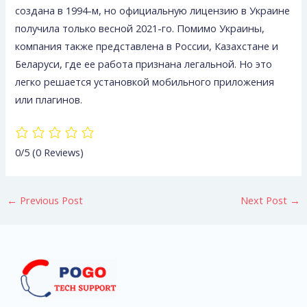
создана в 1994-м, но официальную лицензию в Украине
получила только весной 2021-го. Помимо Украины,
компания также представлена в России, Казахстане и
Беларуси, где ее работа признана легальной. Но это
легко решается установкой мобильного приложения
или плагинов.
0/5
(0 Reviews)
←
Previous Post
Next Post
→