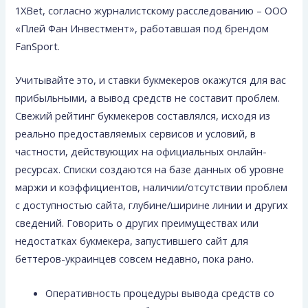
1XBet, согласно журналистскому расследованию – ООО
«Плей Фан Инвестмент», работавшая под брендом
FanSport.
Учитывайте это, и ставки букмекеров окажутся для вас
прибыльными, а вывод средств не составит проблем.
Свежий рейтинг букмекеров составлялся, исходя из
реально предоставляемых сервисов и условий, в
частности, действующих на официальных онлайн-
ресурсах. Списки создаются на базе данных об уровне
маржи и коэффициентов, наличии/отсутствии проблем
с доступностью сайта, глубине/ширине линии и других
сведений. Говорить о других преимуществах или
недостатках букмекера, запустившего сайт для
беттеров-украинцев совсем недавно, пока рано.
Оперативность процедуры вывода средств со