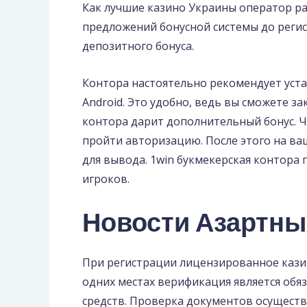
Как лучшие казино Украины оператор ра
предложений бонусной системы до регис
депозитного бонуса.
Контора настоятельно рекомендует уста
Android. Это удобно, ведь вы сможете з
контора дарит дополнительный бонус. Чт
пройти авторизацию. После этого на ваш
для вывода. 1win букмекерская контора 
игроков.
Новости Азартны
При регистрации лицензированное кази
одних местах верификация является обя
средств. Проверка документов осущест