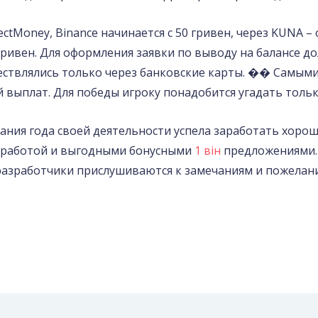
ctMoney, Binance начинается с 50 гривен, через KUNA –
гривен. Для оформления заявки по выводу на балансе д
ствлялись только через банковские карты. �� Самыми
й выплат. Для победы игроку понадобится угадать толь
ания года своей деятельности успела заработать хоро
 работой и выгодными бонусными
1 він
предложениями. 
разработчики прислушиваются к замечаниям и пожелан