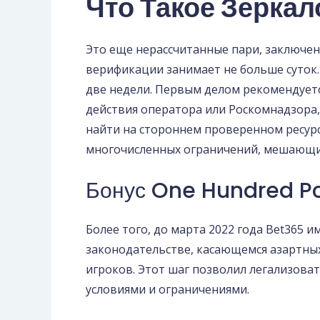
Что Такое Зеркал
Это еще нерассчитанные пари, заключен
верификации занимает не больше суток
две недели. Первым делом рекомендуетс
действия оператора или Роскомнадзора,
найти на стороннем проверенном ресур
многочисленных ограничений, мешающих
Бонус One Hundred Pc
Более того, до марта 2022 года Bet365 
законодательстве, касающемся азартных 
игроков. Этот шаг позволил легализоват
условиями и ограничениями.