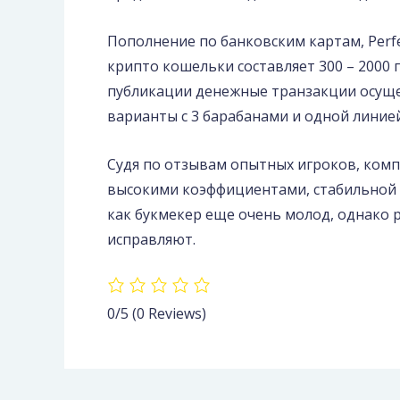
Пополнение по банковским картам, Perfe
крипто кошельки составляет 300 – 2000 
публикации денежные транзакции осуще
варианты с 3 барабанами и одной линие
Судя по отзывам опытных игроков, комп
высокими коэффициентами, стабильной
как букмекер еще очень молод, однако 
исправляют.
0/5
(0 Reviews)