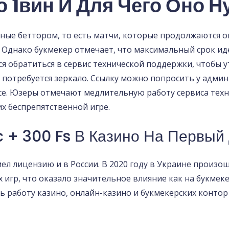
о 1вин И Для Чего Оно 
ные беттором, то есть матчи, которые продолжаются о
. Однако букмекер отмечает, что максимальный срок и
я обратиться в сервис технической поддержки, чтобы у
 потребуется зеркало. Ссылку можно попросить у админ
се. Юзеры отмечают медлительную работу сервиса тех
 беспрепятственной игре.
 + 300 Fs В Казино На Первый
имел лицензию и в России. В 2020 году в Украине произ
игр, что оказало значительное влияние как на букмеке
ь работу казино, онлайн-казино и букмекерских контор