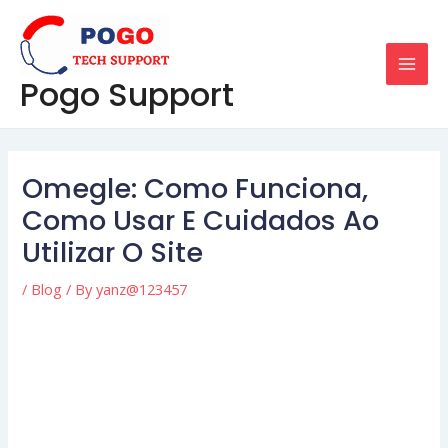
Skip
Post
MAI
to
navigation
MEN
content
Pogo Support
Omegle: Como Funciona,
Como Usar E Cuidados Ao
Utilizar O Site
/
Blog
/ By
yanz@123457