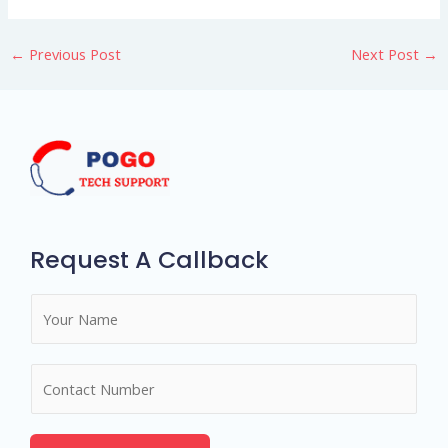
←
Previous Post
Next Post
→
Request A Callback
N
a
m
N
e
u
*
m