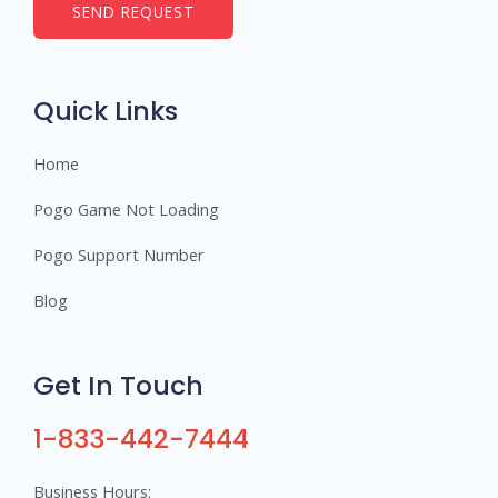
b
SEND REQUEST
e
r
s
Quick Links
Home
Pogo Game Not Loading
Pogo Support Number
Blog
Get In Touch
1-833-442-7444
Business Hours: