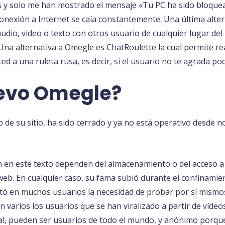
 y solo me han mostrado el mensaje «Tu PC ha sido bloque
conexión a Internet se caía constantemente. Una última alte
io, video o texto con otros usuario de cualquier lugar del
na alternativa a Omegle es ChatRoulette la cual permite re
ed a una ruleta rusa, es decir, si el usuario no te agrada po
uevo Omegle?
o de su sitio, ha sido cerrado y ya no está operativo desde 
an en este texto dependen del almacenamiento o del acceso a
 web. En cualquier caso, su fama subió durante el confinamie
ertó en muchos usuarios la necesidad de probar por sí mism
 varios los usuarios que se han viralizado a partir de vídeo
l, pueden ser usuarios de todo el mundo, y anónimo porque 