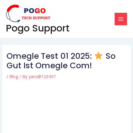
Skip
Post
MAI
to
navigation
MEN
content
Pogo Support
Omegle Test 01 2025:
So
Gut Ist Omegle Com!
/
Blog
/ By
yanz@123457