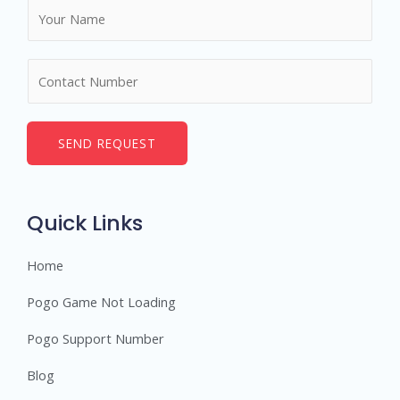
N
a
m
N
e
u
*
m
b
SEND REQUEST
e
r
s
Quick Links
Home
Pogo Game Not Loading
Pogo Support Number
Blog