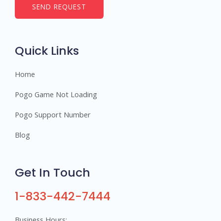
b
SEND REQUEST
e
r
s
Quick Links
Home
Pogo Game Not Loading
Pogo Support Number
Blog
Get In Touch
1-833-442-7444
Business Hours: