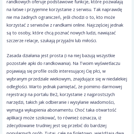
randkowych oferuje podstawowe funkcje, które pozwalają
na łatwe i przyjemne korzystanie z serwisu. Tak naprawdę
nie ma żadnych ograniczeń, jeśli chodzi o to, kto może
korzystać z serwisów z randkami online. Najczęściej jednak
są to osoby, które chcą poznać nowych ludzi, nawiązać
szczerze relacje, szukają przyjaźni lub miłości.
Zasada działania jest prosta (i na niej bazują wszystkie
pozostałe apki do randkowania). Na Twoim wyświetlaczu
pojawiają się profile osób interesującej Cię płci, w
wybranym przedziale wiekowym, znajdujące się w niedalekiej
odległości. Warto jednak pamiętać, że pomimo darmowej
rejestracji na portalu Be2, korzystanie z najprostszych
narzędzi, takich jak odbieranie i wysyłanie wiadomości,
wymaga wykupienia abonamentu. Choć taka otwartość
aplikacji może szokować, to również oznacza, iż
zdecydowanie trudniej jest się przebić do bardziej
popularnych osób. Tutaj, całe na fioletowo, wjeżdżają dwa