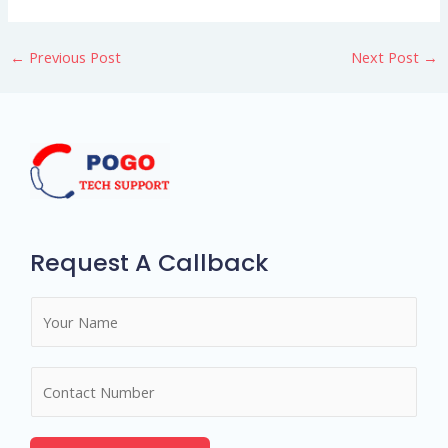
←
Previous Post
Next Post
→
Request A Callback
N
a
m
N
e
u
*
m