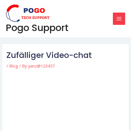
Skip
Post
MAI
to
navigation
MEN
content
Pogo Support
Zufälliger Video-chat
/
Blog
/ By
yanz@123457