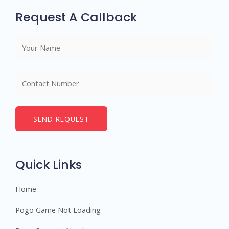
Request A Callback
N
a
m
N
e
u
*
m
b
SEND REQUEST
e
r
s
Quick Links
Home
Pogo Game Not Loading