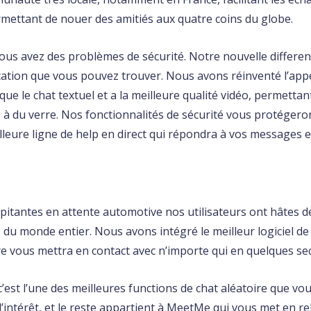
rmettant de nouer des amitiés aux quatre coins du globe.
us avez des problèmes de sécurité. Notre nouvelle differe
ication que vous pouvez trouver. Nous avons réinventé l’app
 que le chat textuel et a la meilleure qualité vidéo, permettan
 à du verre. Nos fonctionnalités de sécurité vous protégeron
lleure ligne de help en direct qui répondra à vos messages 
itantes en attente automotive nos utilisateurs ont hâtes de
du monde entier. Nous avons intégré le meilleur logiciel d
oire vous mettra en contact avec n’importe qui en quelques se
c’est l’une des meilleures functions de chat aléatoire que vo
d’intérêt, et le reste appartient à MeetMe qui vous met en re