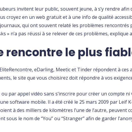
urs invitent leur public, souvent jeune, à s’y rendre afin d
 vous croyez en un web gratuit et à une info de qualité acces
ournaux, qui ont souvent relaté les problèmes rencontrés pa
sks » n’a pas réussi à se relever de ces problèmes, explique a
e rencontre le plus fiabl
liteRencontre, eDarling, Meetic et Tinder répondent à ces 
ments, le site que vous choisirez doit répondre à vos exigenc
e ou par appel vidéo sans s’inscrire pour créer un compte ni 
 une software mobile. Il a été créé le 25 mars 2009 par Leif
oient à des milliers de kilomètres l’une de l’autre, peuvent
ent sous le nom de “You” ou “Stranger” afin de garder l’anon