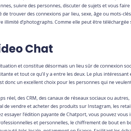
nes, suivre des personnes, discuter de sujets et vous faire 
ité de trouver des connexions par lieu, sexe, âge ou mots-clés
 illimité d’photographs. Comme elle peut être téléchargée
ideo Chat
uation et constitue désormais un lieu sûr de connexion socia
ante et tout ce qu’il y a entre les deux. Le plus intéressan
 donc un excellent choix pour les personnes qui ne veulent 
emps réel, des CRM, des canaux de réseaux sociaux ou autres,
al de vendre et acheter des produits sur Instagram, les reta
z essayer l’édition payante de Chatport, vous pouvez vous in
rofessionnelles et personnelles, le chiffrement de bout en b
nauté très locale, notamment en France, facilitant les éch