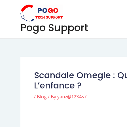
Skip
Post
to
navigation
content
Pogo Support
Scandale Omegle : Que
L’enfance ?
/
Blog
/ By
yanz@123457