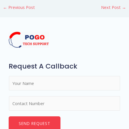
←
Previous Post
Next Post
→
Request A Callback
N
a
m
N
e
u
*
m
b
SEND REQUEST