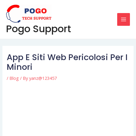
Skip
Post
MAI
to
navigation
MEN
content
Pogo Support
App E Siti Web Pericolosi Per I
Minori
/
Blog
/ By
yanz@123457