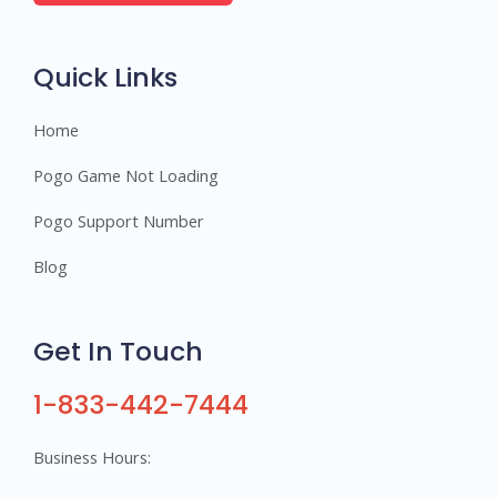
e
r
s
Quick Links
Home
Pogo Game Not Loading
Pogo Support Number
Blog
Get In Touch
1-833-442-7444
Business Hours: