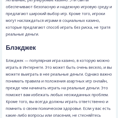
обеспечивают безопасную и надежную игровую среду и
предлагают широкий выбор игр. Кроме того, игроки
могут наслаждаться играми в социальных казино,
которые предлагают способ играть без риска, не тратя
реальные деньги.
Блэкджек
Блэкджек — популярная игра казино, в которую можно
играть в Интернете. Это может быть очень весело, и вы
можете выиграть в нее реальные деньги. Однако важно
понимать правила и положения азартных игр онлайн,
прежде чем начинать играть на реальные деньги. Это
поможет вам избежать любых неожиданных проблем.
Кроме того, вы всегда должны играть ответственно и
помнить о своем психическом здоровье. Если у вас есть
какие-либо вопросы или опасения, не стесняйтесь