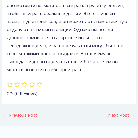
рассмотрите возможность сыграть в рулетку онлайн,
чтобы выиграть реальные деньги. Это отличный
вариант для новичков, и он может дать вам отличную
отдачу от ваших инвестиций. Однако вы всегда
должны помнить, что азартные игры — это
ненадежное дело, и ваши результаты могут быть не
совсем такими, как вы ожидаете. Вот почему вы
никогда не должны делать ставки больше, чем вы
можете позволить себе проиграть.
0/5
(0 Reviews)
←
Previous Post
Next Post
→