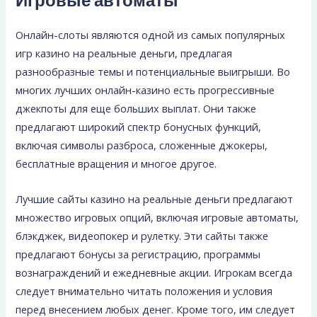
Игровые автоматы
Онлайн-слоты являются одной из самых популярных
игр казино на реальные деньги, предлагая
разнообразные темы и потенциальные выигрыши. Во
многих лучших онлайн-казино есть прогрессивные
джекпоты для еще больших выплат. Они также
предлагают широкий спектр бонусных функций,
включая символы разброса, сложенные джокеры,
бесплатные вращения и многое другое.
Лучшие сайты казино на реальные деньги предлагают
множество игровых опций, включая игровые автоматы,
блэкджек, видеопокер и рулетку. Эти сайты также
предлагают бонусы за регистрацию, программы
вознаграждений и ежедневные акции. Игрокам всегда
следует внимательно читать положения и условия
перед внесением любых денег. Кроме того, им следует