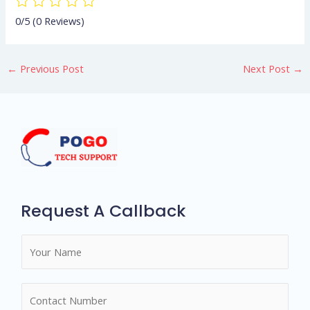
0/5
(0 Reviews)
←
Previous Post
Next Post
→
Request A Callback
N
a
m
N
e
u