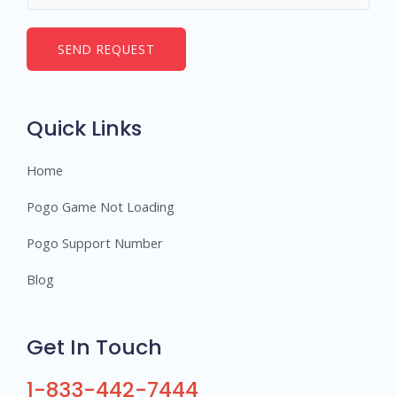
*
m
b
SEND REQUEST
e
r
s
Quick Links
Home
Pogo Game Not Loading
Pogo Support Number
Blog
Get In Touch
1-833-442-7444