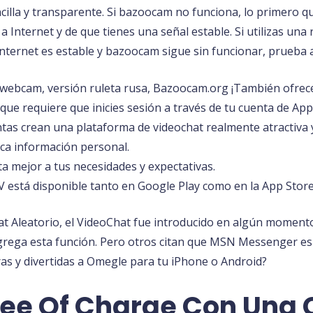
ncilla y transparente. Si bazoocam no funciona, lo primero
 Internet y de que tienes una señal estable. Si utilizas una 
nternet es estable y bazoocam sigue sin funcionar, prueba a 
r webcam, versión ruleta rusa, Bazoocam.org ¡También ofrec
e requiere que inicies sesión a través de tu cuenta de App
ntas crean una plataforma de videochat realmente atractiva y
ca información personal.
pta mejor a tus necesidades y expectativas.
V está disponible tanto en Google Play como en la App Store
Aleatorio, el VideoChat fue introducido en algún momento
grega esta función. Pero otros citan que MSN Messenger es
ras y divertidas a Omegle para tu iPhone o Android?
e Of Charge Con Una C