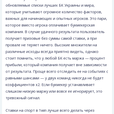
обновляемые списки лучших БК Украины и мира,
которые учитывают огромное количество факторов,
важных для начинающих и опытных игроков. Это пари,
которое вместо игрока оплачивает букмекерская
компания. В случае удачного результата пользователь
получает призовые без суммы самой ставки, а при
провале не теряет ничего. Высокие множители на
различные исходы всегда приятно видеть, однако
стоит помнить, что у любой БК есть маржа — процент
прибыли, который компания получает вне зависимости
от результата. Проще всего отследить ее на событиях с
равными шансами — у двух команд никогда не будет
коэффициентов х2. Если букмекер устанавливает
слишком низкую маржу или вовсе ее игнорирует, это
тревожный сигнал.
Ставки на спорт в 1win лучше всего делать через