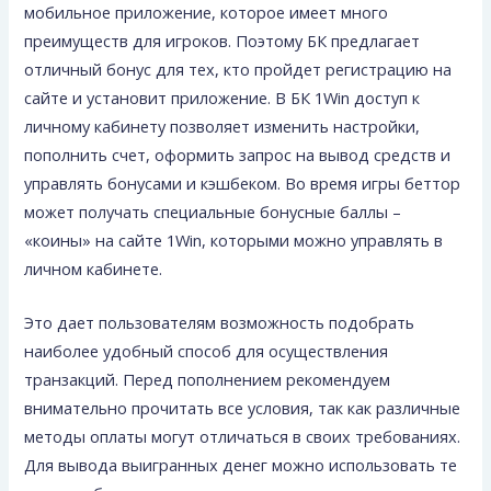
мобильное приложение, которое имеет много
преимуществ для игроков. Поэтому БК предлагает
отличный бонус для тех, кто пройдет регистрацию на
сайте и установит приложение. В БК 1Win доступ к
личному кабинету позволяет изменить настройки,
пополнить счет, оформить запрос на вывод средств и
управлять бонусами и кэшбеком. Во время игры беттор
может получать специальные бонусные баллы –
«коины» на сайте 1Win, которыми можно управлять в
личном кабинете.
Это дает пользователям возможность подобрать
наиболее удобный способ для осуществления
транзакций. Перед пополнением рекомендуем
внимательно прочитать все условия, так как различные
методы оплаты могут отличаться в своих требованиях.
Для вывода выигранных денег можно использовать те