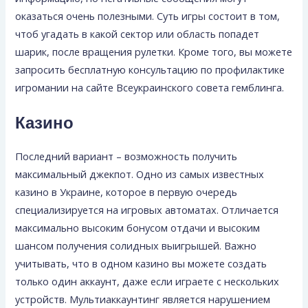
оказаться очень полезными. Суть игры состоит в том,
чтоб угадать в какой сектор или область попадет
шарик, после вращения рулетки. Кроме того, вы можете
запросить бесплатную консультацию по профилактике
игромании на сайте Всеукраинского совета гемблинга.
Казино
Последний вариант – возможность получить
максимальный джекпот. Одно из самых известных
казино в Украине, которое в первую очередь
специализируется на игровых автоматах. Отличается
максимально высоким бонусом отдачи и высоким
шансом получения солидных выигрышей. Важно
учитывать, что в одном казино вы можете создать
только один аккаунт, даже если играете с нескольких
устройств. Мультиаккаунтинг является нарушением