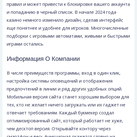
правил и может привести к блокировке вашего аккаунта
и попаданию в черный список. В начале 2024 года
казино немного изменило дизайн, сделав интерфейс
еще понятнее и удобнее для игроков. Многочисленные
подборки с игровыми автоматами, живыми и быстрыми
играми остались.
Информация О Компании
В числе преимуществ программы, вход в один клик,
настройка системы оповещений и отображения
предпочтений в линии и ряд других удобных опций.
Мобильная версия сайта станет хорошим выбором для
тех, кто не желает ничего загружать или их гаджет не
отвечает требованиям. Каждый букмекер создал
оптимизированный сайт, который работает не хуже,
чем десктоп версия. Открывайте контору через
смартфон и весь функционал окажется словно на