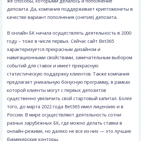
же способы, которыми делалось и пополнение
депозита. Да, компания поддерживает криптомонеты в
качестве вариант пополнения (снятия) депозита.
В онлайн БК начала осуществлять деятельность в 2000
году – тоже в числе первых. Сейчас сайт Bet365
характеризуется прекрасным дизайном и
навигационными свойствами, замечательным выбором
событий для ставок и имеет прекрасную
статистическую поддержку клиентов. Также компания
предлагает уникальную бонусную программу, в рамках
которой клиенты могут с первых депозитов
существенно увеличить свой стартовый капитал. Более
того, до марта 2022 года Bet365 имел лицензию и в
России. В мире осуществляют деятельность сотни
разных зарубежных БК, где можно делать ставки в
онлайн-режиме, но далеко не все из них — это лучшие
букмекерские конторы.