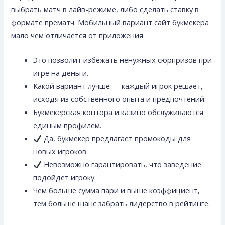
выбрать матч в лайв-режиме, либо сделать ставку в
формате прематч. Мобильный вариант сайт букмекера
мало чем отличается от приложения.
Это позволит избежать ненужных сюрпризов при
игре на деньги.
Какой вариант лучше — каждый игрок решает,
исходя из собственного опыта и предпочтений.
Букмекерская контора и казино обслуживаются
единым профилем.
Да, букмекер предлагает промокоды для
новых игроков.
Невозможно гарантировать, что заведение
подойдет игроку.
Чем больше сумма пари и выше коэффициент,
тем больше шанс забрать лидерство в рейтинге.