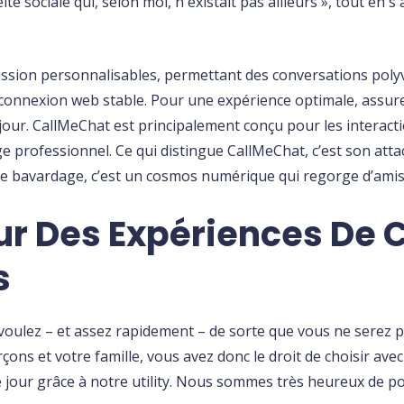
 sociale qui, selon moi, n'existait pas ailleurs », tout en s
scussion personnalisables, permettant des conversations pol
connexion web stable. Pour une expérience optimale, assure
jour. CallMeChat est principalement conçu pour les interacti
ge professionnel. Ce qui distingue CallMeChat, c’est son a
de bavardage, c’est un cosmos numérique qui regorge d’amis
our Des Expériences De 
s
oulez – et assez rapidement – de sorte que vous ne serez 
garçons et votre famille, vous avez donc le droit de choisir a
 jour grâce à notre utility. Nous sommes très heureux de po