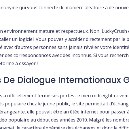
t anonyme qui vous connecte de manière aléatoire à de nouv
 un environnement mature et respectueux. Non, LuckyCrush es
aller un logiciel. Vous pouvez y accéder directement par le b
 avec d’autres personnes sans jamais révéler votre identité. 
er des correspondances avec des inconnus. Si vous recherch
forme à essayer !
De Dialogue Internationaux G
s a officiellement fermé ses portes ce mercredi eight nove
s populaire chez le jeune public, le site permettait d’écha
érangeante, elle pouvait être arrêtée internet pour passer à
 vidéo populaire au début des années 2010. Malgré les nomb
nymat, le caractère éphèmère des échanges et donc la difficu