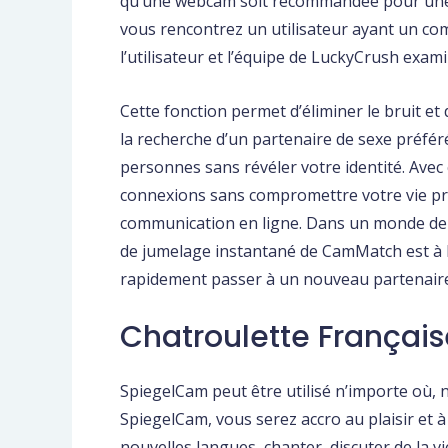
qu’une webcam soit recommandée pour une me
vous rencontrez un utilisateur ayant un c
l’utilisateur et l’équipe de LuckyCrush exa
Cette fonction permet d’éliminer le bruit e
la recherche d’un partenaire de sexe préfér
personnes sans révéler votre identité. Ave
connexions sans compromettre votre vie priv
communication en ligne. Dans un monde de pl
de jumelage instantané de CamMatch est à la
rapidement passer à un nouveau partenaire d
Chatroulette Français
SpiegelCam peut être utilisé n’importe où,
SpiegelCam, vous serez accro au plaisir et à 
nouvelles langues, chanter, discuter de la vi