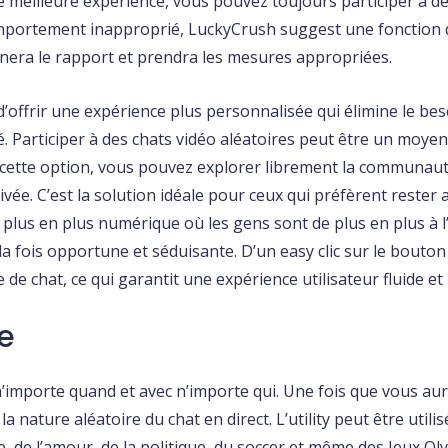
illeure expérience, vous pouvez toujours participer à des c
omportement inapproprié, LuckyCrush suggest une fonction 
minera le rapport et prendra les mesures appropriées.
t d’offrir une expérience plus personnalisée qui élimine le 
é. Participer à des chats vidéo aléatoires peut être un moy
c cette option, vous pouvez explorer librement la communau
ée. C’est la solution idéale pour ceux qui préfèrent rester 
us en plus numérique où les gens sont de plus en plus à l’ai
 fois opportune et séduisante. D’un easy clic sur le bouton 
e chat, ce qui garantit une expérience utilisateur fluide et
e
 n’importe quand et avec n’importe qui. Une fois que vous 
la nature aléatoire du chat en direct. L’utility peut être uti
e, de l’amour, de la politique, du soccer et même des Jeux Ol