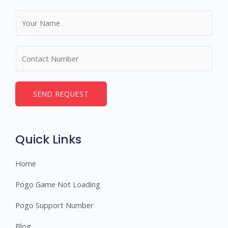
N
a
m
N
e
u
*
m
b
SEND REQUEST
e
r
s
Quick Links
Home
Pogo Game Not Loading
Pogo Support Number
Blog