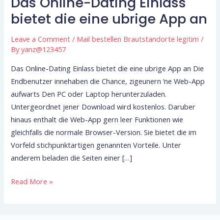
Das Online-Dating Einlass
Das
Online-
bietet die eine ubrige App an
Dating
Leave a Comment
/
Mail bestellen Brautstandorte legitim
/
Einlass
By
yanz@123457
bietet
die
Das Online-Dating Einlass bietet die eine ubrige App an Die
eine
Endbenutzer innehaben die Chance, zigeunern ‘ne Web-App
ubrige
aufwarts Den PC oder Laptop herunterzuladen.
App
Untergeordnet jener Download wird kostenlos. Daruber
an
hinaus enthalt die Web-App gern leer Funktionen wie
gleichfalls die normale Browser-Version. Sie bietet die im
Vorfeld stichpunktartigen genannten Vorteile. Unter
anderem beladen die Seiten einer […]
Read More »