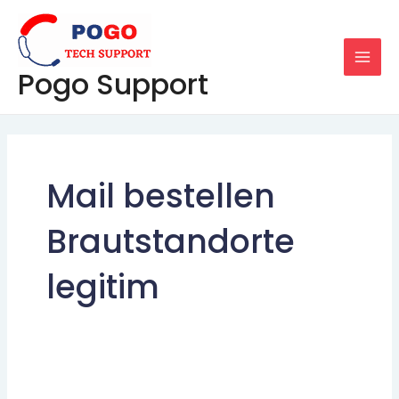
Skip
MAI
to
MEN
content
Pogo Support
Mail bestellen
Brautstandorte
legitim