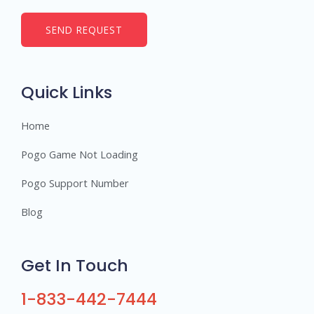
m
b
SEND REQUEST
e
r
s
Quick Links
Home
Pogo Game Not Loading
Pogo Support Number
Blog
Get In Touch
1-833-442-7444