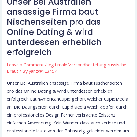
Unser Bei Australien
Unser
Bei
ansassige Firma baut
Australien
Nischenseiten pro das
ansassige
Online Dating & wird
Firma
unterdessen erheblich
baut
Nischenseiten
erfolgreich
pro
das
Leave a Comment
/
legitimale Versandbestellung russische
Braut
/ By
yanz@123457
Online
Dating
Unser Bei Australien ansassige Firma baut Nischenseiten
&
pro das Online Dating & wird unterdessen erheblich
wird
erfolgreich LatinAmericanCupid gehort welcher CupidMedia
unterdessen
an. Die Datingseiten durch CupidMedia weich klopfen durch
erheblich
ein professionelles Design Ferner verkrachte Existenz
erfolgreich
einfachen Anwendung. Kein Wunder dass auch seriose und
professionelle leute von der Bahnsteig gekleidet werden um