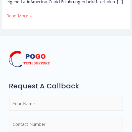
eigene LatinAmericanCupid Erfahrungen bekifft erholen. […]
Read More »
Request A Callback
N
a
m
N
e
u
*