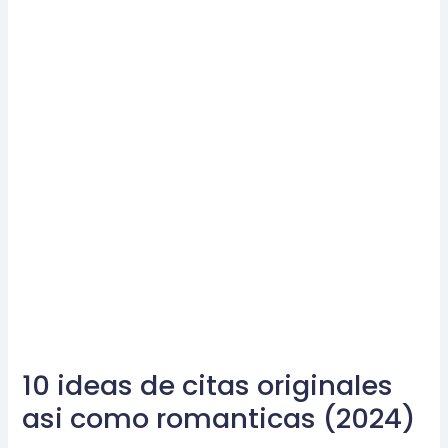
10 ideas de citas originales
10
ideas
asi como romanticas (2024)
de