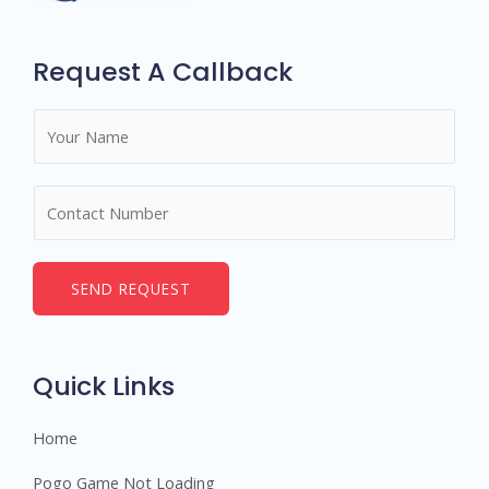
Request A Callback
N
a
m
N
e
u
*
m
b
SEND REQUEST
e
r
s
Quick Links
Home
Pogo Game Not Loading