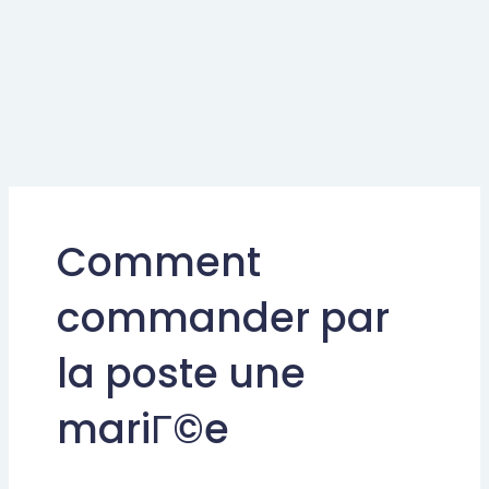
Comment
commander par
la poste une
mariГ©e