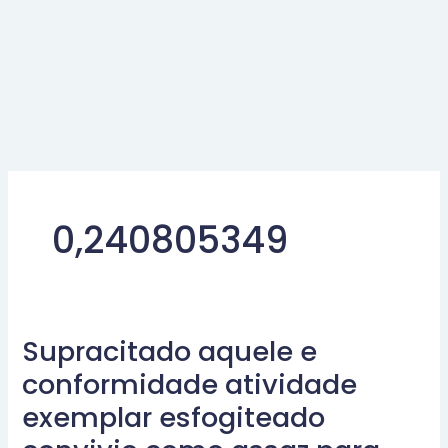
0,240805349
Supracitado aquele e
Supracitado
aquele
conformidade atividade
e
exemplar esfogiteado
conformidade