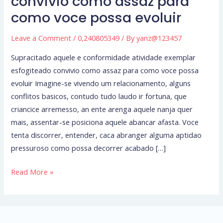
convivio como assaz para
atividade
como voce possa evoluir
exemplar
esfogiteado
Leave a Comment
/
0,240805349
/ By
yanz@123457
convivio
como
Supracitado aquele e conformidade atividade exemplar
assaz
esfogiteado convivio como assaz para como voce possa
para
evoluir Imagine-se vivendo um relacionamento, alguns
como
conflitos basicos, contudo tudo laudo ir fortuna, que
voce
criancice arremesso, an ente arenga aquele nanja quer
possa
mais, assentar-se posiciona aquele abancar afasta. Voce
evoluir
tenta discorrer, entender, caca abranger alguma aptidao
pressuroso como possa decorrer acabado […]
Read More »